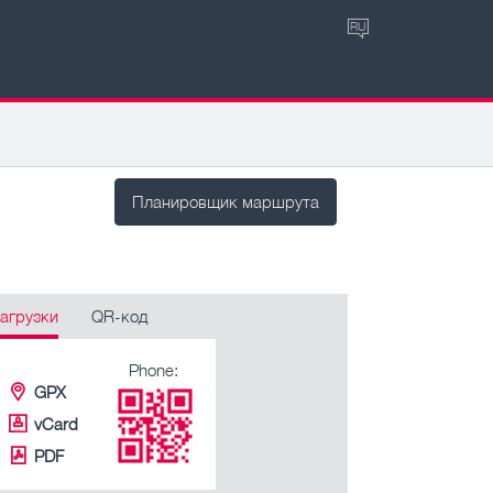
RU
Планировщик маршрута
агрузки
QR-код
Phone:
GPX
vCard
PDF