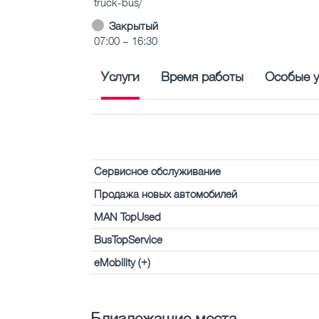
truck-bus/
Закрытый
07:00 – 16:30
Услуги
Время работы
Особые у
Сервисное обслуживание
Продажа новых автомобилей
MAN TopUsed
BusTopService
eMobility (+)
Близлежащие места