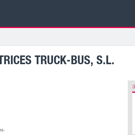
RICES TRUCK-BUS, S.L.
З
es-