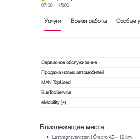
07:00 – 15:00
Услуги
Время работы
Особые у
Сервисное обслуживание
Продажа новых автомобилей
MAN TopUsed
BusTopService
eMobility (+)
Близлежащие места
Lastvagnsverkstan i Örebro AB - 12 km