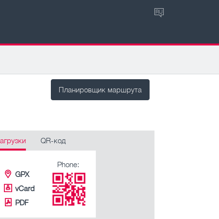
RU
Планировщик маршрута
агрузки
QR-код
Phone:
GPX
vCard
PDF