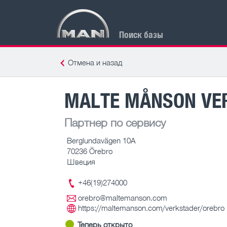
Поиск базы
Отмена и назад
MALTE MÅNSON VER
Партнер по сервису
Berglundavägen 10A
70236 Örebro
Швеция
+46(19)274000
orebro@maltemanson.com
https://maltemanson.com/verkstader/orebro
Теперь открыто