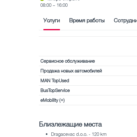
08:00 – 16:00
Услуги
Время работы
Сотрудн
Сервисное обслуживание
Продажа новых автомобилей
MAN TopUsed
BusTopService
eMobility (+)
Близлежащие места
Dragacevac d.o.o. - 120 km