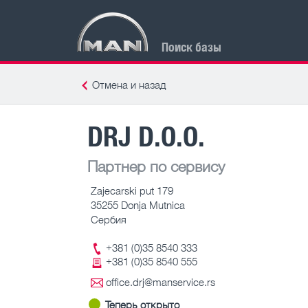
Поиск базы
Отмена и назад
DRJ D.O.O.
Партнер по сервису
Zajecarski put 179
35255 Donja Mutnica
Сербия
+381 (0)35 8540 333
+381 (0)35 8540 555
office.drj@manservice.rs
Теперь открыто