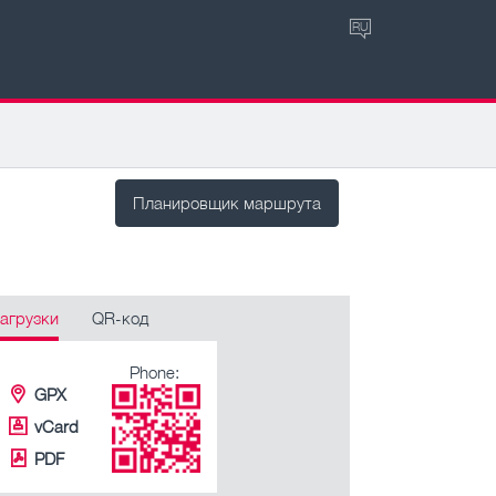
RU
Планировщик маршрута
агрузки
QR-код
Phone:
GPX
vCard
PDF