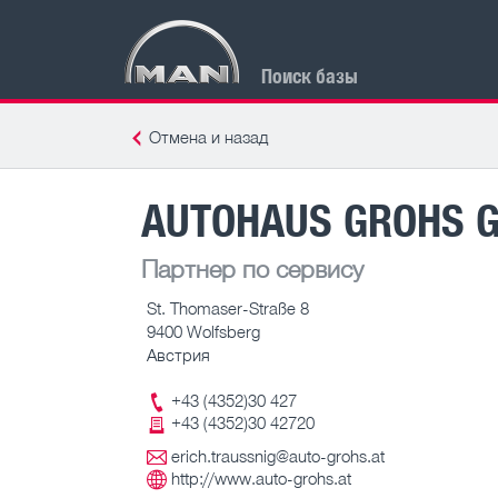
Поиск базы
Отмена и назад
AUTOHAUS GROHS 
Партнер по сервису
St. Thomaser-Straße 8
9400 Wolfsberg
Австрия
+43 (4352)30 427
+43 (4352)30 42720
erich.traussnig@auto-grohs.at
http://www.auto-grohs.at