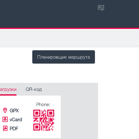
RU
Планировщик маршрута
агрузки
QR-код
Phone:
GPX
vCard
PDF