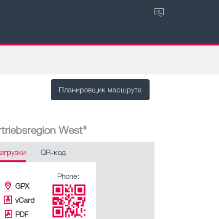
RU
Планировщик маршрута
triebsregion West"
агрузки
QR-код
Phone:
GPX
vCard
PDF