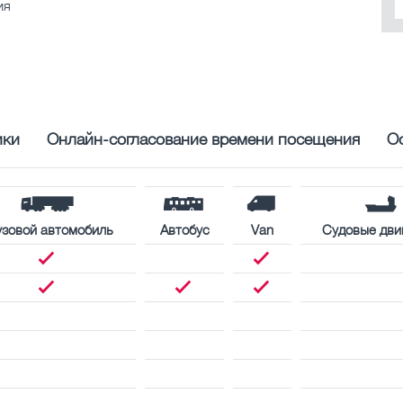
ия
ики
Онлайн-согласование времени посещения
О
узовой автомобиль
Автобус
Van
Судовые дви