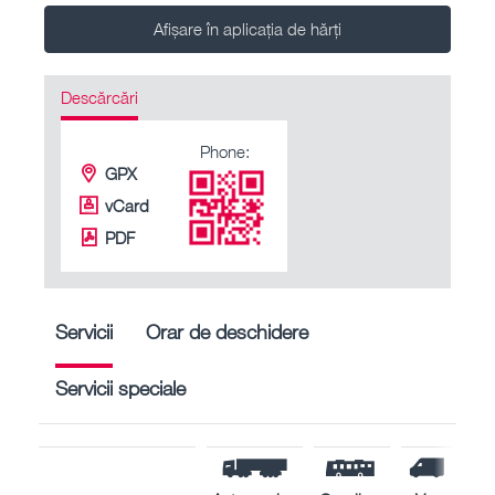
Afișare în aplicația de hărți
Descărcări
Phone:
GPX
vCard
PDF
Servicii
Orar de deschidere
Servicii speciale