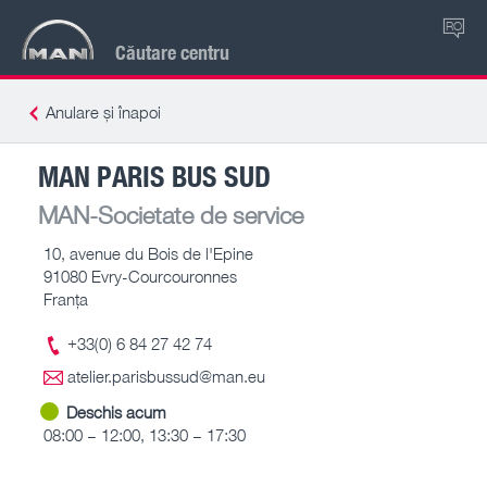
RO
Căutare centru
Anulare și înapoi
MAN PARIS BUS SUD
MAN-Societate de service
10, avenue du Bois de l'Epine
91080 Evry-Courcouronnes
Franţa
+33(0) 6 84 27 42 74
atelier.parisbussud@man.eu
Deschis acum
08:00 – 12:00, 13:30 – 17:30