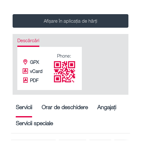
Afișare în aplicația de hărți
Descărcări
Phone:
GPX
vCard
PDF
Servicii
Orar de deschidere
Angajați
Servicii speciale