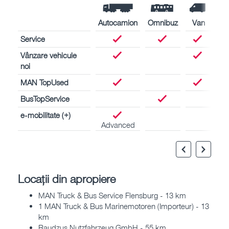
Autocamion
Omnibuz
Van
Service
Vânzare vehicule
noi
MAN TopUsed
BusTopService
e-mobilitate (+)
Advanced
Locații din apropiere
MAN Truck & Bus Service Flensburg - 13 km
1 MAN Truck & Bus Marinemotoren (Importeur) - 13
km
Raudzus Nutzfahrzeug GmbH - 55 km