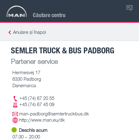
RO
Căutare centru
Anulare și înapoi
SEMLER TRUCK & BUS PADBORG
Partener service
Hermesvej 17
6330 Padborg
Danemarca
+45 (74) 67 20 55
+45 (74) 67 45 09
man-padborg@semlertruckbus.dk
http://www.man.eu/dk
Deschis acum
07:30 – 20:00