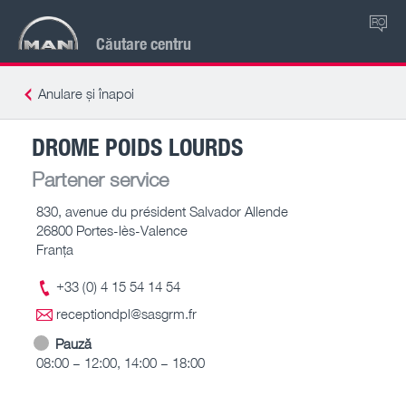
RO
Căutare centru
Anulare și înapoi
DROME POIDS LOURDS
Partener service
830, avenue du président Salvador Allende
26800 Portes-lès-Valence
Franţa
+33 (0) 4 15 54 14 54
receptiondpl@sasgrm.fr
Pauză
08:00 – 12:00, 14:00 – 18:00