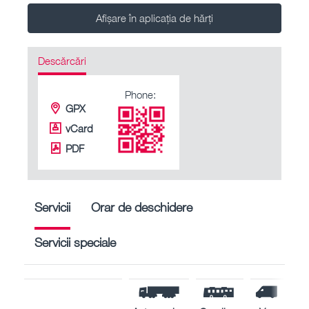
Afișare în aplicația de hărți
Descărcări
Phone:
GPX
vCard
PDF
Servicii
Orar de deschidere
Servicii speciale