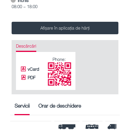
Închis
08:00 – 18:00
Afișare în aplicația de hărți
Descărcări
Phone:
vCard
PDF
Servicii
Orar de deschidere