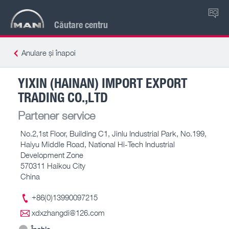
RO
Căutare centru
Anulare și înapoi
YIXIN (HAINAN) IMPORT EXPORT
TRADING CO.,LTD
Partener service
No.2,1st Floor, Building C1, Jinlu Industrial Park, No.199,
Haiyu Middle Road, National Hi-Tech Industrial
Development Zone
570311 Haikou City
China
+86(0)13990097215
xdxzhangdi@126.com