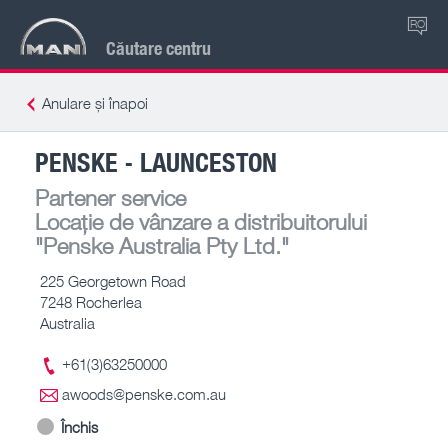
RO
Căutare centru
Anulare și înapoi
PENSKE - LAUNCESTON
Partener service
Locație de vânzare a distribuitorului
"Penske Australia Pty Ltd."
225 Georgetown Road
7248 Rocherlea
Australia
+61(3)63250000
awoods@penske.com.au
Închis
-- – --