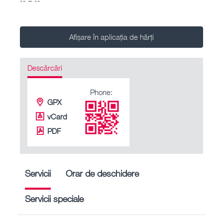
Afișare în aplicația de hărți
Descărcări
Phone:
GPX
vCard
PDF
Servicii
Orar de deschidere
Servicii speciale