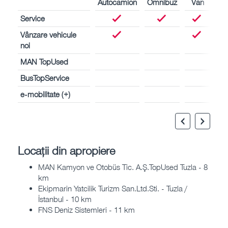
Autocamion
Omnibuz
Van
Service
Vânzare vehicule
noi
MAN TopUsed
BusTopService
e-mobilitate (+)
Locații din apropiere
MAN Kamyon ve Otobüs Tic. A.Ş.TopUsed Tuzla - 8
km
Ekipmarin Yatcilik Turizm San.Ltd.Sti. - Tuzla /
İstanbul - 10 km
FNS Deniz Sistemleri - 11 km