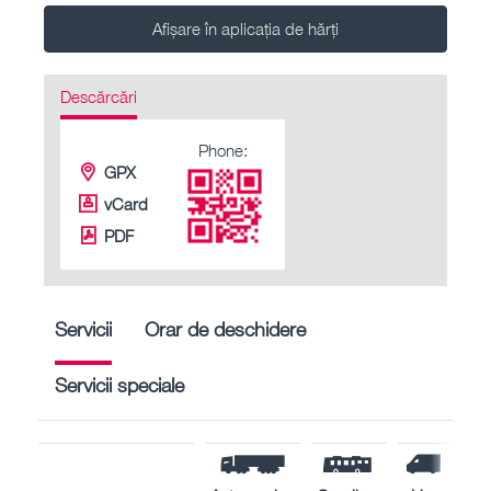
Afișare în aplicația de hărți
Descărcări
Phone:
GPX
vCard
PDF
Servicii
Orar de deschidere
Servicii speciale