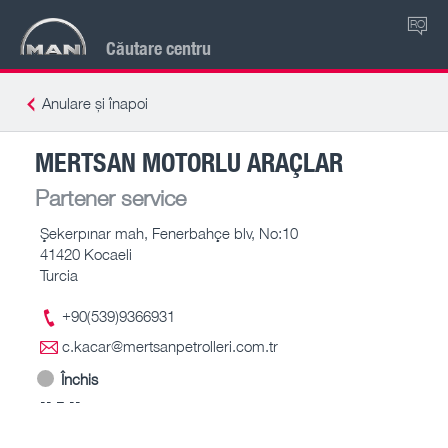
RO
Căutare centru
Anulare și înapoi
MERTSAN MOTORLU ARAÇLAR
Partener service
Şekerpınar mah, Fenerbahçe blv, No:10
41420 Kocaeli
Turcia
+90(539)9366931
c.kacar@mertsanpetrolleri.com.tr
Închis
-- – --