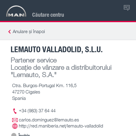
RO
Căutare centru
Anulare și înapoi
LEMAUTO VALLADOLID, S.L.U.
Partener service
Locație de vânzare a distribuitorului
"Lemauto, S.A."
Ctra. Burgos-Portugal Km. 116,5
47270 Cigales
Spania
+34 (983) 37 64 44
carlos.dominguez@lemauto.es
http://red.maniberia.net/lemauto-valladolid
Închis