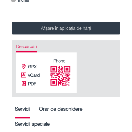
-- – --
Afișare în aplicația de hărți
Descărcări
Phone:
GPX
vCard
PDF
Servicii
Orar de deschidere
Servicii speciale