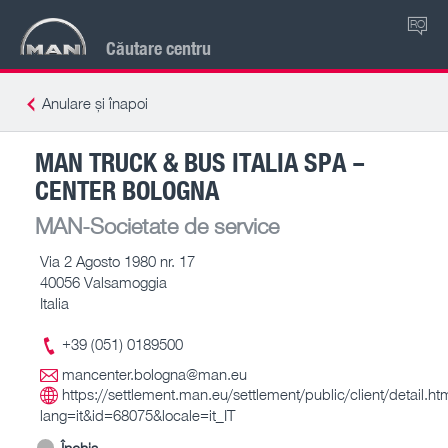
RO
Căutare centru
Anulare și înapoi
MAN TRUCK & BUS ITALIA SPA –
CENTER BOLOGNA
MAN-Societate de service
Via 2 Agosto 1980 nr. 17
40056 Valsamoggia
Italia
+39 (051) 0189500
mancenter.bologna@man.eu
https://settlement.man.eu/settlement/public/client/detail.ht
lang=it&id=68075&locale=it_IT
Închis