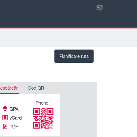
RO
Planificare rută
escărcări
Cod QR
Phone:
GPX
vCard
PDF