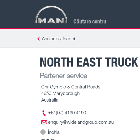
Căutare centru
Anulare și înapoi
NORTH EAST TRUCK
Partener service
Cnr Gympie & Central Roads
4650 Maryborough
Australia
+61(07) 4190 4190
enquiry@widelandgroup.com.au
Închis
-- – --