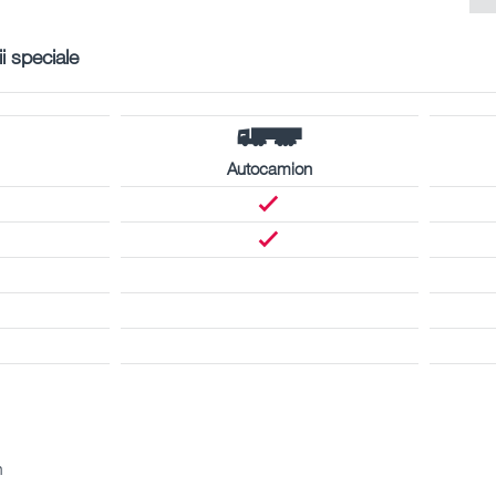
ii speciale
Autocamion
m