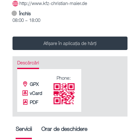
http://www.kfz-christian-maier.de
Închis
08:00 – 18:00
Afișare în aplicația de hărți
Descărcări
Phone:
GPX
vCard
PDF
Servicii
Orar de deschidere