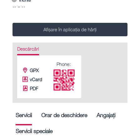
-- – --
Afișare în aplicația de hărți
Descărcări
Phone:
GPX
vCard
PDF
Servicii
Orar de deschidere
Angajați
Servicii speciale