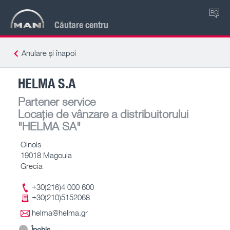
RO
Căutare centru
Anulare și înapoi
HELMA S.A
Partener service
Locație de vânzare a distribuitorului
"HELMA SA"
Oinois
19018 Magoula
Grecia
+30(216)4 000 600
+30(210)5152068
helma@helma.gr
Închis