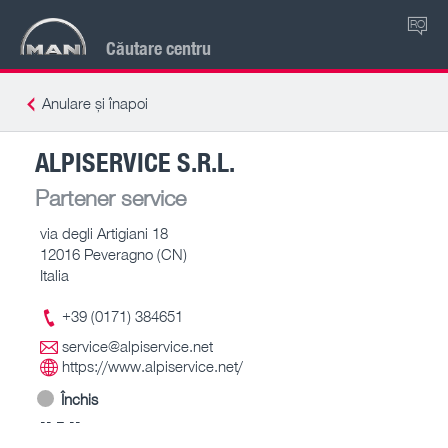
RO
Căutare centru
Anulare și înapoi
ALPISERVICE S.R.L.
Partener service
via degli Artigiani 18
12016 Peveragno (CN)
Italia
+39 (0171) 384651
service@alpiservice.net
https://www.alpiservice.net/
Închis
-- – --