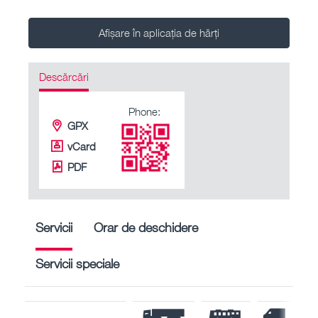
Afișare în aplicația de hărți
Descărcări
Phone:
GPX
vCard
PDF
Servicii
Orar de deschidere
Servicii speciale