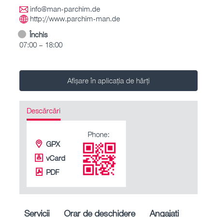
info@man-parchim.de
http://www.parchim-man.de
Închis
07:00 – 18:00
Afișare în aplicația de hărți
Descărcări
Phone:
GPX
vCard
PDF
Servicii
Orar de deschidere
Angajați