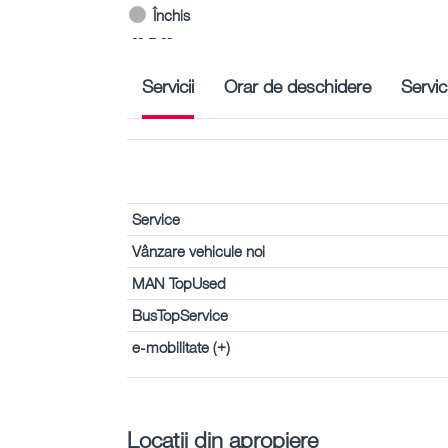
Închis
-- – --
Servicii
Orar de deschidere
Servic
Service
Vânzare vehicule noi
MAN TopUsed
BusTopService
e-mobilitate (+)
Locații din apropiere