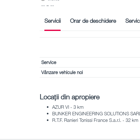
-- – --
Servicii
Orar de deschidere
Servic
Service
Vânzare vehicule noi
Locații din apropiere
AZUR VI - 3 km
BUNKER ENGINEERING SOLUTIONS SARL
R.T.F. Ranieri Tonissi France S.a.r.l. - 32 km