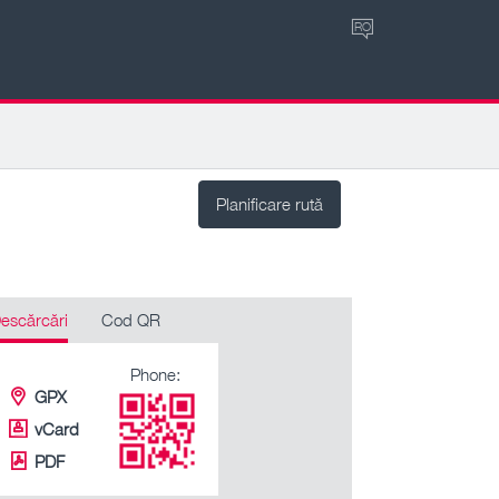
RO
Planificare rută
escărcări
Cod QR
Phone:
GPX
vCard
PDF