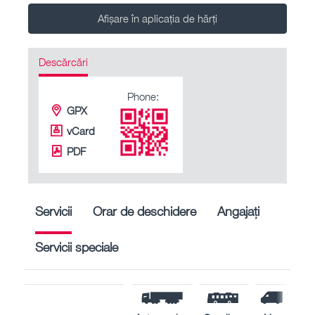
Afișare în aplicația de hărți
Descărcări
Phone:
GPX
vCard
PDF
Servicii
Orar de deschidere
Angajați
Servicii speciale