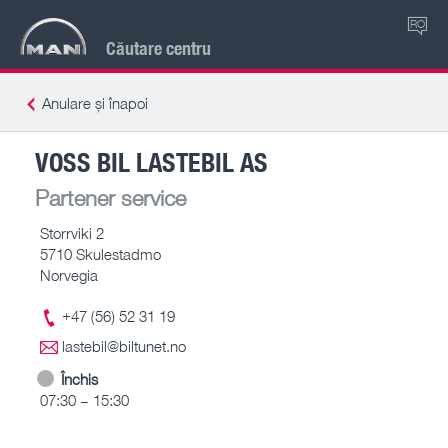
RO
Căutare centru
Anulare și înapoi
VOSS BIL LASTEBIL AS
Partener service
Storrviki 2
5710 Skulestadmo
Norvegia
+47 (56) 52 31 19
lastebil@biltunet.no
Închis
07:30 – 15:30