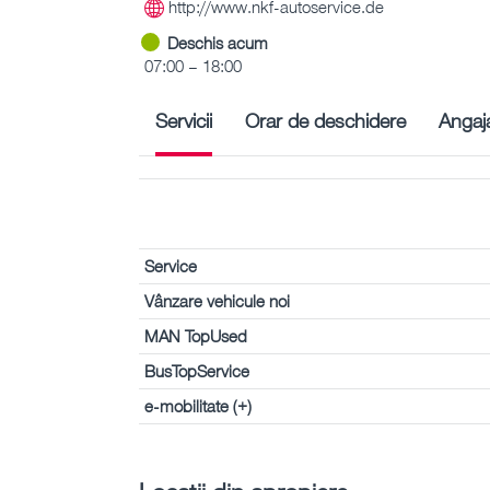
http://www.nkf-autoservice.de
Deschis acum
07:00 – 18:00
Servicii
Orar de deschidere
Angaja
Service
Vânzare vehicule noi
MAN TopUsed
BusTopService
e-mobilitate (+)