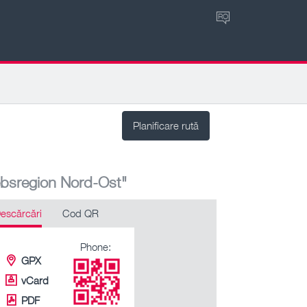
RO
Planificare rută
ebsregion Nord-Ost"
escărcări
Cod QR
Phone:
GPX
vCard
PDF