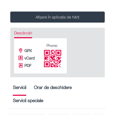
Afișare în aplicația de hărți
Descărcări
Phone:
GPX
vCard
PDF
Servicii
Orar de deschidere
Servicii speciale