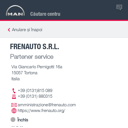
RO
Căutare centru
Anulare și înapoi
FRENAUTO S.R.L.
Partener service
Via Giancarlo Pernigotti 16a
15057 Tortona
Italia
+39 (0131)815 089
+39 (0131) 880315
amministrazione@frenauto.com
https://www.frenauto.org/
Închis
-- – --