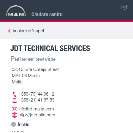
RO
Căutare centru
Anulare și înapoi
JDT TECHNICAL SERVICES
Partener service
53; Curate Calleja Street
MST 06 Mosta
Malta
+356 (79) 44 96 12
+356 (21) 41 87 53
info@jdtmalta.com
http://jdtmalta.com
Închis
-- – --