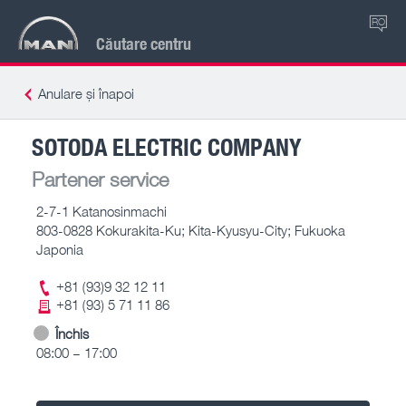
RO
Căutare centru
Anulare și înapoi
SOTODA ELECTRIC COMPANY
Partener service
2-7-1 Katanosinmachi
803-0828 Kokurakita-Ku; Kita-Kyusyu-City; Fukuoka
Japonia
+81 (93)9 32 12 11
+81 (93) 5 71 11 86
Închis
08:00 – 17:00