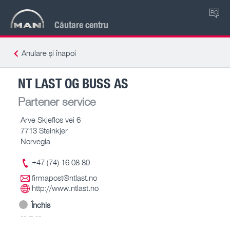
RO
Căutare centru
Anulare și înapoi
NT LAST OG BUSS AS
Partener service
Arve Skjeflos vei 6
7713 Steinkjer
Norvegia
+47 (74) 16 08 80
firmapost@ntlast.no
http://www.ntlast.no
Închis
-- – --