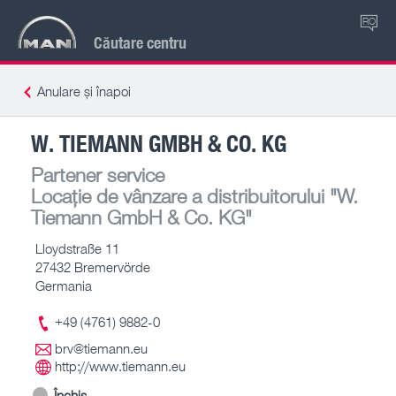
RO
Căutare centru
Anulare și înapoi
W. TIEMANN GMBH & CO. KG
Partener service
Locație de vânzare a distribuitorului
"W.
Tiemann GmbH & Co. KG"
Lloydstraße 11
27432 Bremervörde
Germania
+49 (4761) 9882-0
brv@tiemann.eu
http://www.tiemann.eu
Închis