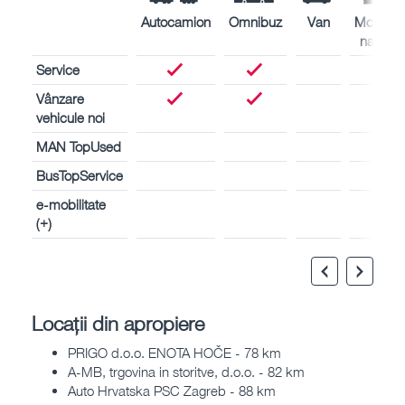
Autocamion
Omnibuz
Van
Motoare
navale
Service
Vânzare
vehicule noi
MAN TopUsed
BusTopService
e-mobilitate
(+)
Locații din apropiere
PRIGO d.o.o. ENOTA HOČE - 78 km
A-MB, trgovina in storitve, d.o.o. - 82 km
Auto Hrvatska PSC Zagreb - 88 km