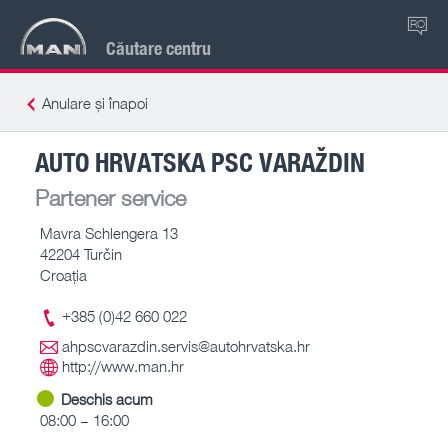
RO
Căutare centru
Anulare și înapoi
AUTO HRVATSKA PSC VARAŽDIN
Partener service
Mavra Schlengera 13
42204 Turčin
Croaţia
+385 (0)42 660 022
ahpscvarazdin.servis@autohrvatska.hr
http://www.man.hr
Deschis acum
08:00 – 16:00