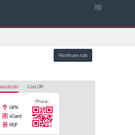
RO
Planificare rută
escărcări
Cod QR
Phone:
GPX
vCard
PDF