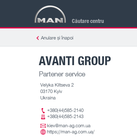
Căutare centru
Anulare și înapoi
AVANTI GROUP
Partener service
Velyka Kiltseva 2
03170 Kyiv
Ukraina
+380(44)585-2140
+380(44)585-2143
kiev@man-ag.com.ua
https://man-ag.com.ua/