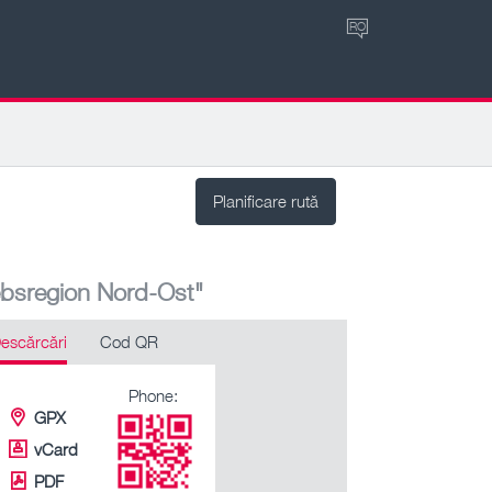
RO
Planificare rută
ebsregion Nord-Ost"
escărcări
Cod QR
Phone:
GPX
vCard
PDF