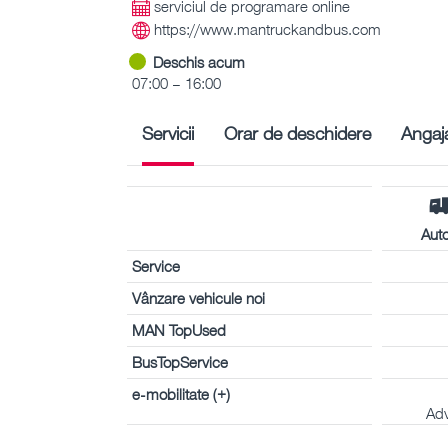
serviciul de programare online
https://www.mantruckandbus.com
Deschis acum
07:00 – 16:00
Servicii
Orar de deschidere
Angaja
Aut
Service
Vânzare vehicule noi
MAN TopUsed
BusTopService
e-mobilitate (+)
Ad