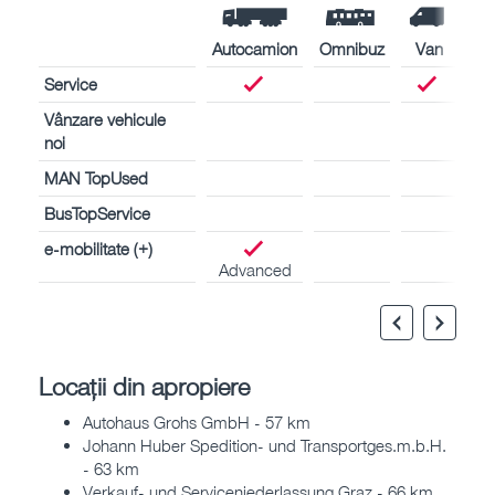
Autocamion
Omnibuz
Van
Service
Vânzare vehicule
noi
MAN TopUsed
BusTopService
e-mobilitate (+)
Advanced
Locații din apropiere
Autohaus Grohs GmbH - 57 km
Johann Huber Spedition- und Transportges.m.b.H.
- 63 km
Verkauf- und Serviceniederlassung Graz - 66 km