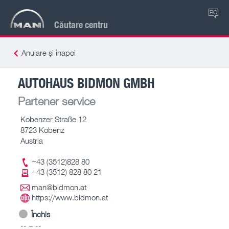
RO
Căutare centru
Anulare și înapoi
AUTOHAUS BIDMON GMBH
Partener service
Kobenzer Straße 12
8723 Kobenz
Austria
+43 (3512)828 80
+43 (3512) 828 80 21
man@bidmon.at
https://www.bidmon.at
Închis
-- – --