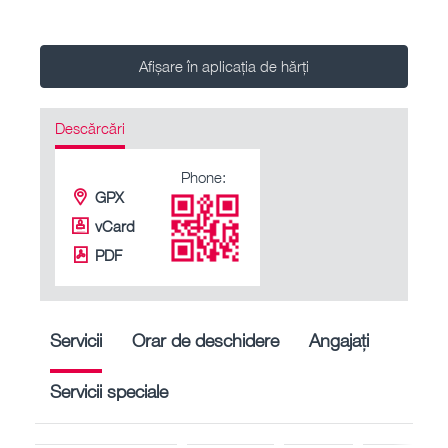
Afișare în aplicația de hărți
Descărcări
Phone:
GPX
vCard
PDF
Servicii
Orar de deschidere
Angajați
Servicii speciale