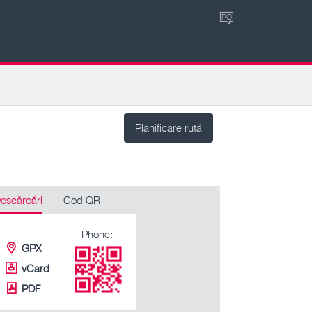
RO
Planificare rută
escărcări
Cod QR
Phone:
GPX
vCard
PDF