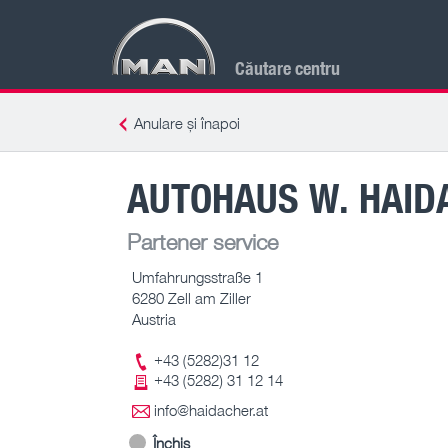
Căutare centru
Anulare și înapoi
AUTOHAUS W. HAID
Partener service
Umfahrungsstraße 1
6280 Zell am Ziller
Austria
+43 (5282)31 12
+43 (5282) 31 12 14
info@haidacher.at
Închis