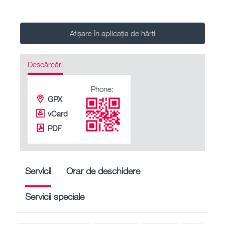
Afișare în aplicația de hărți
Descărcări
Phone:
GPX
vCard
PDF
Servicii
Orar de deschidere
Servicii speciale