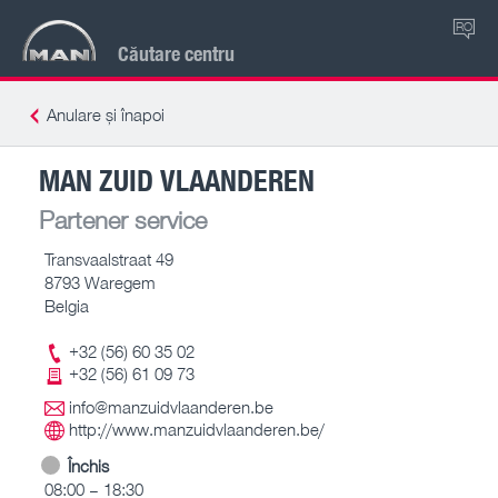
RO
Căutare centru
Anulare și înapoi
MAN ZUID VLAANDEREN
Partener service
Transvaalstraat 49
8793 Waregem
Belgia
+32 (56) 60 35 02
+32 (56) 61 09 73
info@manzuidvlaanderen.be
http://www.manzuidvlaanderen.be/
Închis
08:00 – 18:30