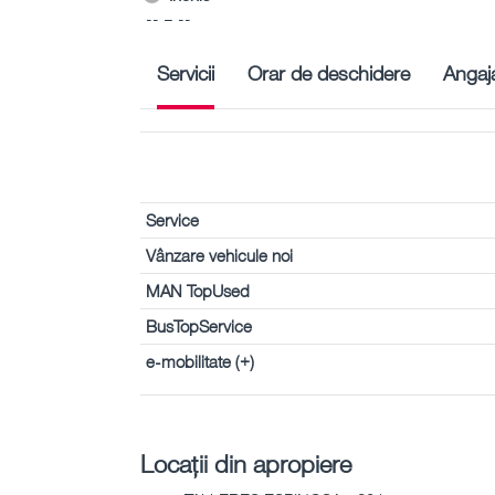
-- – --
Servicii
Orar de deschidere
Angaja
Service
Vânzare vehicule noi
MAN TopUsed
BusTopService
e-mobilitate (+)
Locații din apropiere