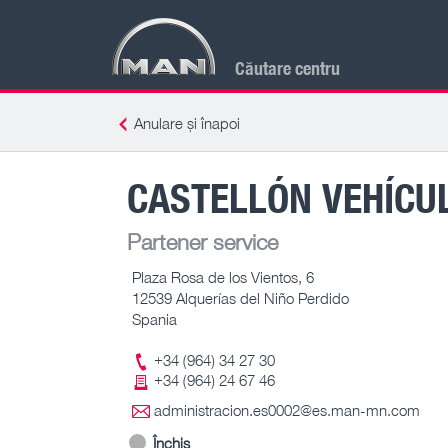
Căutare centru
Anulare și înapoi
CASTELLÓN VEHÍCUL
Partener service
Plaza Rosa de los Vientos, 6
12539 Alquerías del Niño Perdido
Spania
+34 (964) 34 27 30
+34 (964) 24 67 46
administracion.es0002@es.man-mn.com
Închis