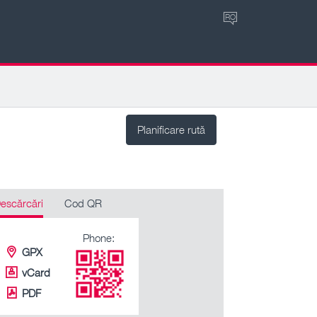
RO
Planificare rută
escărcări
Cod QR
Phone:
GPX
vCard
PDF