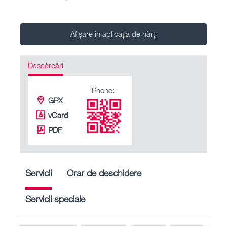
Afișare în aplicația de hărți
Descărcări
Phone:
GPX
vCard
PDF
Servicii
Orar de deschidere
Servicii speciale