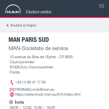
RO
Căutare centru
Anulare și înapoi
MAN PARIS SUD
MAN-Societate de service
10 avenue du Bois de l'Epine - CP 8005 -
Courcouronnes
91008 Evry-Courcouronnes
Franţa
+33 (1) 69 47 17 00
FR03MAG.mcb@man.eu
https://www.truck.man.eu/fr/fr/index.html
Închis
08:00 – 12:00, 13:30 – 18:00