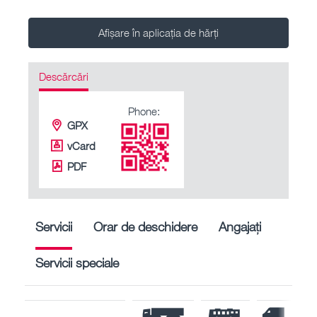
Afișare în aplicația de hărți
Descărcări
Phone:
GPX
vCard
PDF
Servicii
Orar de deschidere
Angajați
Servicii speciale