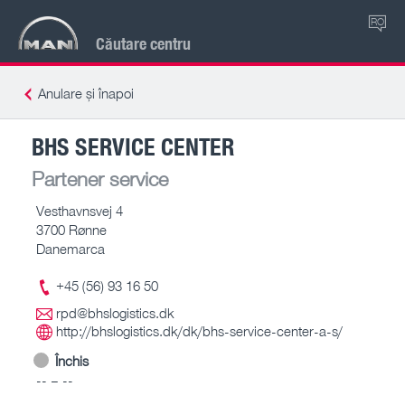
RO
Căutare centru
Anulare și înapoi
BHS SERVICE CENTER
Partener service
Vesthavnsvej 4
3700 Rønne
Danemarca
+45 (56) 93 16 50
rpd@bhslogistics.dk
http://bhslogistics.dk/dk/bhs-service-center-a-s/
Închis
-- – --