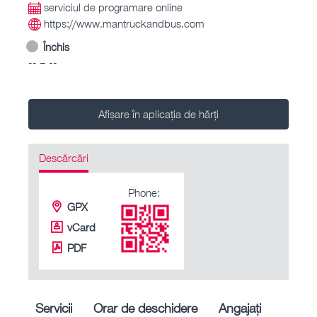
serviciul de programare online
https://www.mantruckandbus.com
Închis
-- – --
Afișare în aplicația de hărți
Descărcări
Phone:
GPX
vCard
PDF
Servicii
Orar de deschidere
Angajați