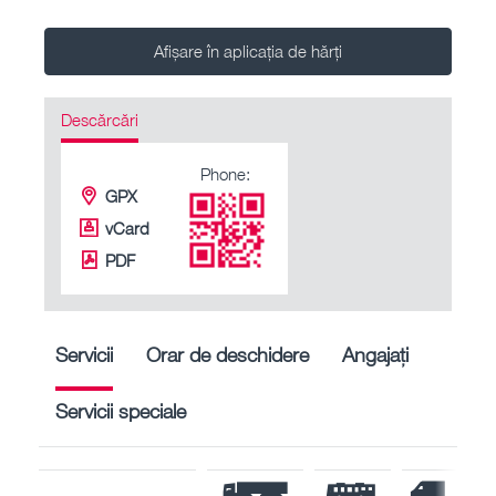
Afișare în aplicația de hărți
Descărcări
Phone:
GPX
vCard
PDF
Servicii
Orar de deschidere
Angajați
Servicii speciale