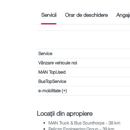
Servicii
Orar de deschidere
Angaja
Service
Vânzare vehicule noi
MAN TopUsed
BusTopService
e-mobilitate (+)
Locații din apropiere
MAN Truck & Bus Scunthorpe - 38 km
Pelican Engineering Group - 39 km