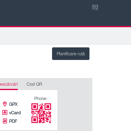
RO
Planificare rută
escărcări
Cod QR
Phone:
GPX
vCard
PDF