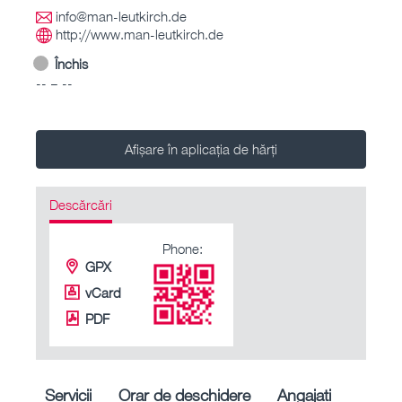
info@man-leutkirch.de
http://www.man-leutkirch.de
Închis
-- – --
Afișare în aplicația de hărți
Descărcări
Phone:
GPX
vCard
PDF
Servicii
Orar de deschidere
Angajați