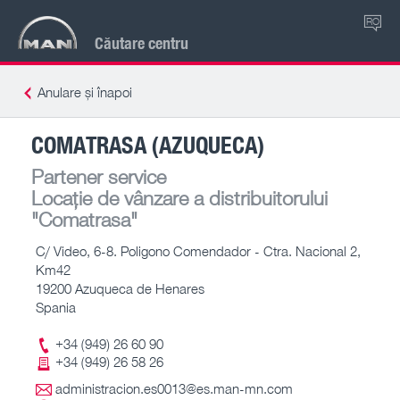
RO
Căutare centru
Anulare și înapoi
COMATRASA (AZUQUECA)
Partener service
Locație de vânzare a distribuitorului
"Comatrasa"
C/ Video, 6-8. Poligono Comendador - Ctra. Nacional 2,
Km42
19200 Azuqueca de Henares
Spania
+34 (949) 26 60 90
+34 (949) 26 58 26
administracion.es0013@es.man-mn.com