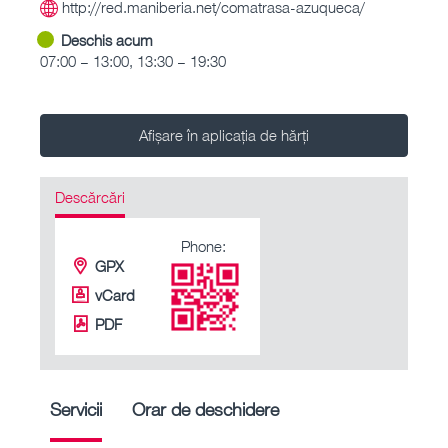
http://red.maniberia.net/comatrasa-azuqueca/
Deschis acum
07:00 – 13:00, 13:30 – 19:30
Afișare în aplicația de hărți
Descărcări
Phone:
GPX
vCard
PDF
Servicii
Orar de deschidere