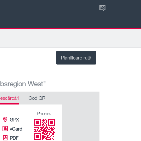
RO
Planificare rută
ebsregion West"
escărcări
Cod QR
Phone:
GPX
vCard
PDF