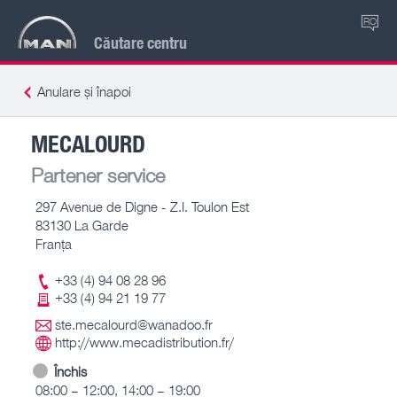
RO
Căutare centru
Anulare și înapoi
MECALOURD
Partener service
297 Avenue de Digne - Z.I. Toulon Est
83130 La Garde
Franţa
+33 (4) 94 08 28 96
+33 (4) 94 21 19 77
ste.mecalourd@wanadoo.fr
http://www.mecadistribution.fr/
Închis
08:00 – 12:00, 14:00 – 19:00