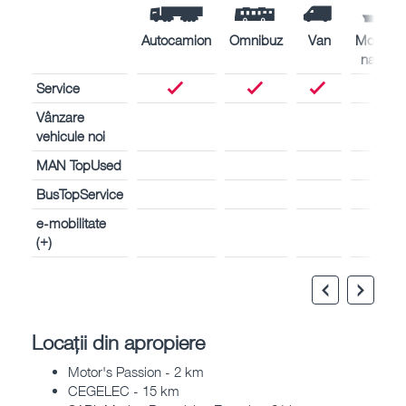
Autocamion
Omnibuz
Van
Motoare
navale
Service
Vânzare
vehicule noi
MAN TopUsed
BusTopService
e-mobilitate
(+)
Locații din apropiere
Motor's Passion - 2 km
CEGELEC - 15 km