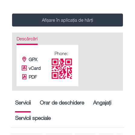
Afișare în aplicația de hărți
Descărcări
Phone:
GPX
vCard
PDF
Servicii
Orar de deschidere
Angajați
Servicii speciale