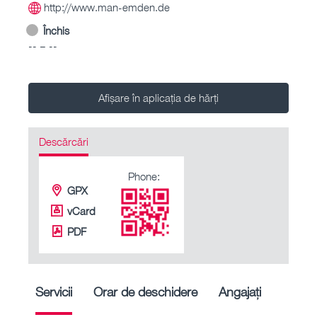
http://www.man-emden.de
Închis
-- – --
Afișare în aplicația de hărți
Descărcări
Phone:
GPX
vCard
PDF
Servicii
Orar de deschidere
Angajați