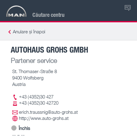
RO
Căutare centru
Anulare și înapoi
AUTOHAUS GROHS GMBH
Partener service
St. Thomaser-Straße 8
9400 Wolfsberg
Austria
+43 (4352)30 427
+43 (4352)30 42720
erich.traussnig@auto-grohs.at
http://www.auto-grohs.at
Închis
-- – --