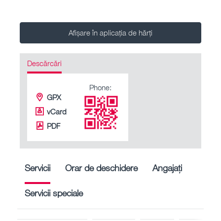
Afișare în aplicația de hărți
Descărcări
Phone:
GPX
vCard
PDF
Servicii
Orar de deschidere
Angajați
Servicii speciale