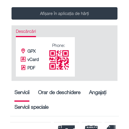
Afișare în aplicația de hărți
Descărcări
Phone:
GPX
vCard
PDF
Servicii
Orar de deschidere
Angajați
Servicii speciale