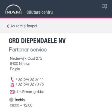
RO
Căutare centru
Anulare și înapoi
GRD DIEPENDAELE NV
Partener service
Nederwijk Oost 275
9400 Ninove
Belgia
+32 (54) 32 67 11
+32 (54) 32 70 75
dirk@man-grd.be
Închis
08:00 – 12:00