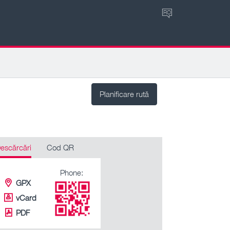
RO
Planificare rută
escărcări
Cod QR
Phone:
GPX
vCard
PDF