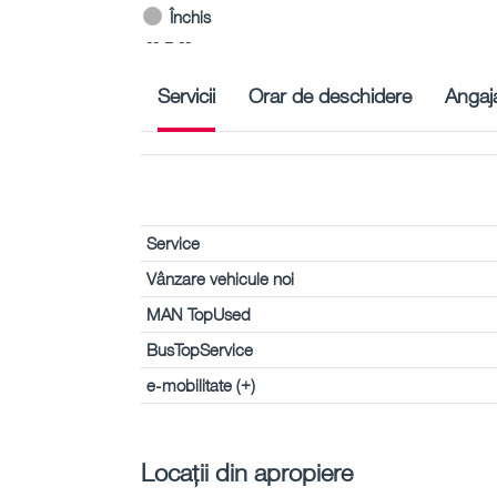
Închis
-- – --
Servicii
Orar de deschidere
Angaja
Service
Vânzare vehicule noi
MAN TopUsed
BusTopService
e-mobilitate (+)
Locații din apropiere