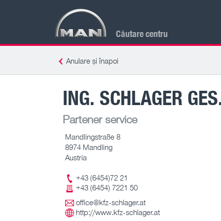
Căutare centru
Anulare și înapoi
ING. SCHLAGER GES.
Partener service
Mandlingstraße 8
8974 Mandling
Austria
+43 (6454)72 21
+43 (6454) 7221 50
office@kfz-schlager.at
http://www.kfz-schlager.at