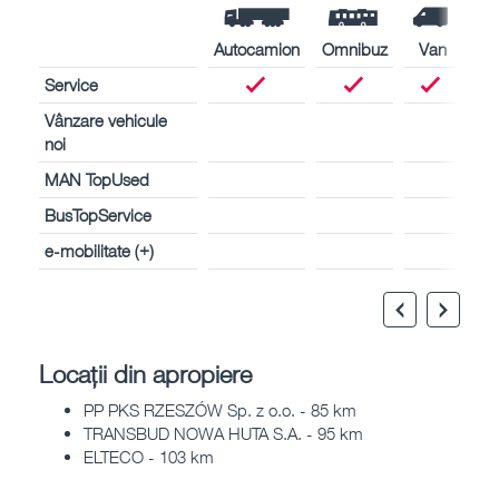
Autocamion
Omnibuz
Van
Service
Vânzare vehicule
noi
MAN TopUsed
BusTopService
e-mobilitate (+)
Locații din apropiere
PP PKS RZESZÓW Sp. z o.o. - 85 km
TRANSBUD NOWA HUTA S.A. - 95 km
ELTECO - 103 km