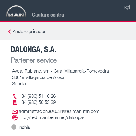
RO
Căutare centru
Anulare și înapoi
DALONGA, S.A.
Partener service
Avda. Rubiane, s/n - Ctra. Villagarcía-Pontevedra
36619 Villagarcía de Arosa
Spania
+34 (986) 51 16 26
+34 (986) 56 53 39
administracion.es0034@es.man-mn.com
http://red.maniberia.net/dalonga/
Închis
-- – --