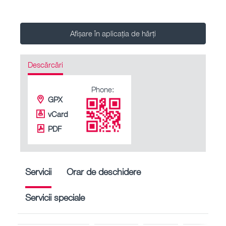
Afișare în aplicația de hărți
Descărcări
Phone:
GPX
vCard
PDF
Servicii
Orar de deschidere
Servicii speciale