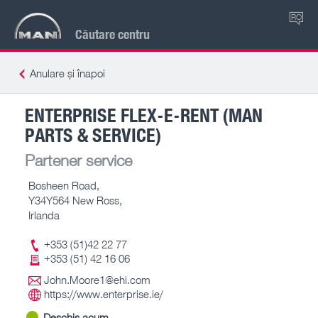
RO
Căutare centru
Anulare și înapoi
ENTERPRISE FLEX-E-RENT (MAN
PARTS & SERVICE)
Partener service
Bosheen Road,
Y34Y564 New Ross,
Irlanda
+353 (51)42 22 77
+353 (51) 42 16 06
John.Moore1@ehi.com
https://www.enterprise.ie/
Deschis acum